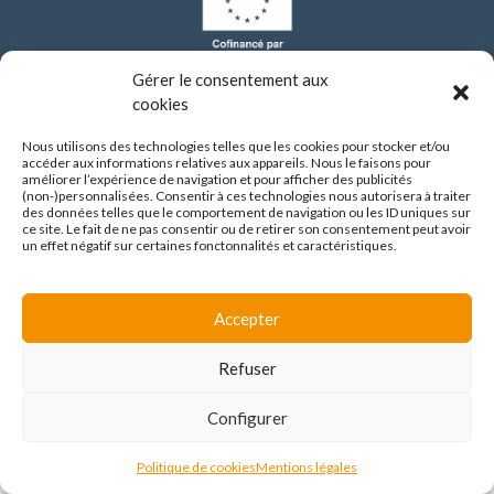
Gérer le consentement aux
Les investissements de modernisation réalisés par l’établissement depuis 2021
ont bénéficié d’un financement de l’Union européenne dans le cadre du Plan
cookies
national de relance et de résilience (PNRR), via le programme NextGenerationEU.
Nous utilisons des technologies telles que les cookies pour stocker et/ou
CENTRE HOSPITALIER SAINT JEAN DE DIEU
accéder aux informations relatives aux appareils. Nous le faisons pour
améliorer l’expérience de navigation et pour afficher des publicités
290 route de Vienne
(non-)personnalisées. Consentir à ces technologies nous autorisera à traiter
69008 LYON
des données telles que le comportement de navigation ou les ID uniques sur
ce site. Le fait de ne pas consentir ou de retirer son consentement peut avoir
04 37 90 10 10
un effet négatif sur certaines fonctonnalités et caractéristiques.
FAIRE UN DON
Accepter
Mentions légales
/
Contact
/
Avis de marchés
Refuser
© Alteriade 2026
Configurer
Politique de cookies
Mentions légales