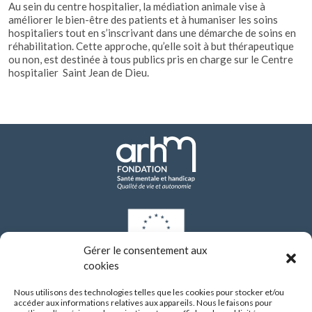
Au sein du centre hospitalier, la médiation animale vise à
améliorer le bien-être des patients et à humaniser les soins
hospitaliers tout en s’inscrivant dans une démarche de soins en
réhabilitation. Cette approche, qu’elle soit à but thérapeutique
ou non, est destinée à tous publics pris en charge sur le Centre
hospitalier Saint Jean de Dieu.
Gérer le consentement aux
cookies
Les investissements de modernisation réalisés par l’établissement depuis 2021
ont bénéficié d’un financement de l’Union européenne dans le cadre du Plan
Nous utilisons des technologies telles que les cookies pour stocker et/ou
national de relance et de résilience (PNRR), via le programme NextGenerationEU.
accéder aux informations relatives aux appareils. Nous le faisons pour