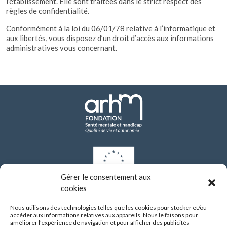
l’établissement. Elle sont traitées dans le strict respect des
règles de confidentialité.
Conformément à la loi du 06/01/78 relative à l’informatique et
aux libertés, vous disposez d’un droit d’accès aux informations
administratives vous concernant.
Gérer le consentement aux
cookies
Les investissements de modernisation réalisés par l’établissement depuis 2021
ont bénéficié d’un financement de l’Union européenne dans le cadre du Plan
Nous utilisons des technologies telles que les cookies pour stocker et/ou
national de relance et de résilience (PNRR), via le programme NextGenerationEU.
accéder aux informations relatives aux appareils. Nous le faisons pour
améliorer l’expérience de navigation et pour afficher des publicités