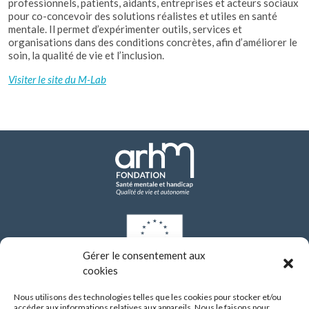
professionnels, patients, aidants, entreprises et acteurs sociaux
pour co-concevoir des solutions réalistes et utiles en santé
mentale. Il permet d’expérimenter outils, services et
organisations dans des conditions concrètes, afin d’améliorer le
soin, la qualité de vie et l’inclusion.
Visiter le site du M-Lab
Gérer le consentement aux
cookies
Les investissements de modernisation réalisés par l’établissement depuis 2021
ont bénéficié d’un financement de l’Union européenne dans le cadre du Plan
Nous utilisons des technologies telles que les cookies pour stocker et/ou
national de relance et de résilience (PNRR), via le programme NextGenerationEU.
accéder aux informations relatives aux appareils. Nous le faisons pour