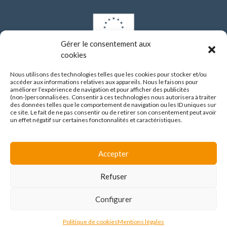
Gérer le consentement aux
cookies
Les investissements de modernisation réalisés par l’établissement depuis 2021
ont bénéficié d’un financement de l’Union européenne dans le cadre du Plan
Nous utilisons des technologies telles que les cookies pour stocker et/ou
national de relance et de résilience (PNRR), via le programme NextGenerationEU.
accéder aux informations relatives aux appareils. Nous le faisons pour
améliorer l’expérience de navigation et pour afficher des publicités
(non-)personnalisées. Consentir à ces technologies nous autorisera à traiter
CENTRE HOSPITALIER SAINT JEAN DE DIEU
des données telles que le comportement de navigation ou les ID uniques sur
290 route de Vienne
ce site. Le fait de ne pas consentir ou de retirer son consentement peut avoir
69008 LYON
un effet négatif sur certaines fonctonnalités et caractéristiques.
04 37 90 10 10
Accepter
FAIRE UN DON
Refuser
Mentions légales
/
Contact
/
Avis de marchés
Configurer
© Alteriade 2026
Politique de cookies
Mentions légales