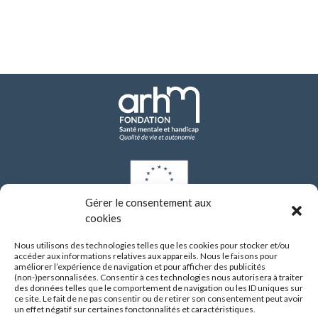
Gérer le consentement aux
cookies
Les investissements de modernisation réalisés par l’établissement depuis 2021
ont bénéficié d’un financement de l’Union européenne dans le cadre du Plan
Nous utilisons des technologies telles que les cookies pour stocker et/ou
national de relance et de résilience (PNRR), via le programme NextGenerationEU.
accéder aux informations relatives aux appareils. Nous le faisons pour
améliorer l’expérience de navigation et pour afficher des publicités
(non-)personnalisées. Consentir à ces technologies nous autorisera à traiter
CENTRE HOSPITALIER SAINT JEAN DE DIEU
des données telles que le comportement de navigation ou les ID uniques sur
290 route de Vienne
ce site. Le fait de ne pas consentir ou de retirer son consentement peut avoir
69008 LYON
un effet négatif sur certaines fonctonnalités et caractéristiques.